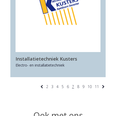
Installatietechniek Kusters
Electro- en installatietechniek
2
3
4
5
6
7
8
9
10
11
Ook met ons